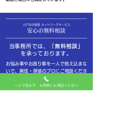
八戸市の探偵 ネットワークサービス
安心の無料相談
​当事務所では、「
無料相談」
を承っております。
​お悩み事やお困り事を一人で抱え込まな
いで、興信・探偵のプロにご相談くださ
い。
一人で悩まず、お気軽にお電話ください
​適切な調査方法や対策で、ご依頼者のお
悩み事やお困り事の解決をサポートいた
します。
​ご不明・ご不安な点は、その都度お気軽
にご質問ください。丁寧にご説明いたし
ます。